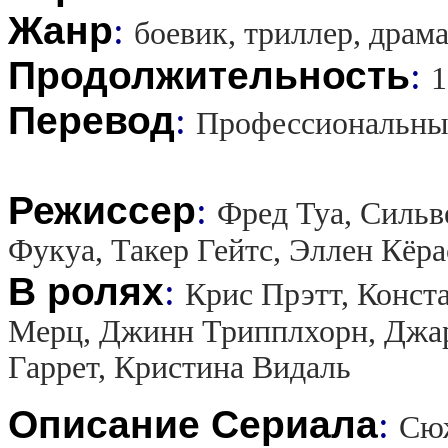
Жанр
:
боевик, триллер, драм
Продолжительность
:
1
Перевод
:
Профессиональны
Режиссер
:
Фред Туа, Сильв
Фукуа, Такер Гейтс, Эллен Кёра
В ролях
:
Крис Прэтт, Конст
Мерц, Джинн Трипплхорн, Джа
Гаррет, Кристина Видаль
Описание Сериала
:
Сюж