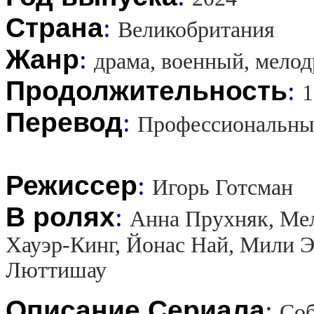
Страна
:
Великобритания
Жанр
:
драма, военный, мело
Продолжительность
:
1
Перевод
:
Профессиональны
Режиссер
:
Игорь Готсман
В ролях
:
Анна Прухняк, Мел
Хауэр-Кинг, Йонас Най, Мили Э
Люттишау
Описание Сериала
:
Соб