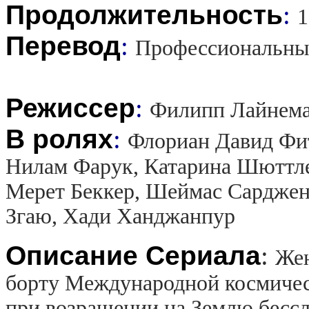
Продолжительность
:
1
Перевод
:
Профессиональны
Режиссер
:
Филипп Лайнема
В ролях
:
Флориан Давид Фит
Нилам Фарук, Катарина Шюттлер
Мерет Беккер, Шеймас Сарджен
Згаю, Хади Ханджанпур
Описание Сериала
:
Жен
борту Международной космичес
при возращении на Землю бессле