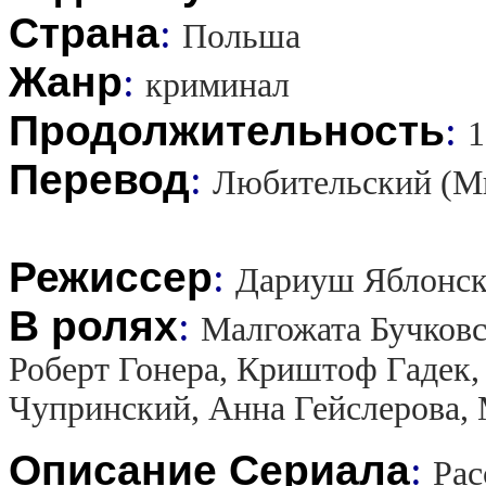
Страна
:
Польша
Жанр
:
криминал
Продолжительность
:
1
Перевод
:
Любительский (М
Режиссер
:
Дариуш Яблонс
В ролях
:
Малгожата Бучковс
Роберт Гонера, Криштоф Гадек
Чупринский, Анна Гейслерова,
Описание Сериала
:
Рас