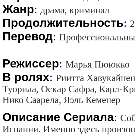
Жанр
:
драма, криминал
Продолжительность
:
2
Перевод
:
Профессиональны
Режиссер
:
Марья Пююкко
В ролях
:
Риитта Хавукайнен
Туорила, Оскар Сафра, Карл-Кр
Нико Саарела, Яэль Кеменер
Описание Сериала
:
Соб
Испании. Именно здесь произо