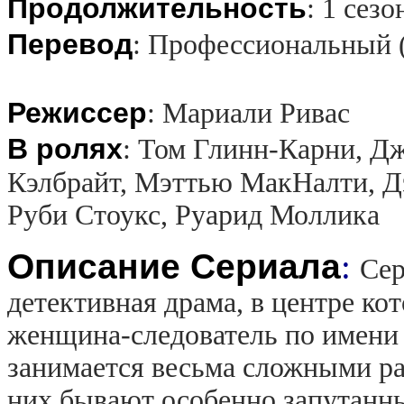
Продолжительность
:
1 сезо
Перевод
:
Профессиональный 
Режиссер
:
Мариали Ривас
В ролях
:
Том Глинн-Карни, Дж
Кэлбрайт, Мэттью МакНалти, Д
Руби Стоукс, Руарид Моллика
Описание Сериала
:
Сер
детективная драма, в центре ко
женщина-следователь по имени
занимается весьма сложными ра
них бывают особенно запутанн