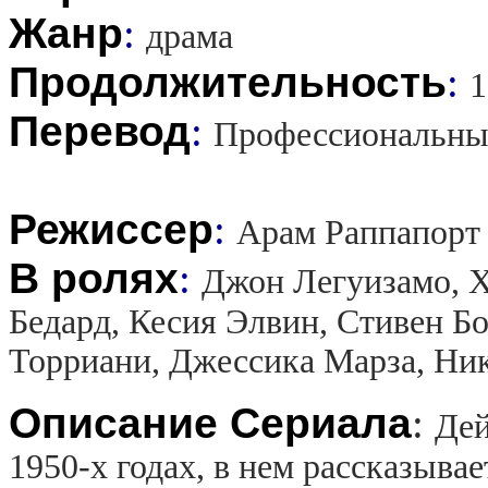
Жанр
:
драма
Продолжительность
:
1
Перевод
:
Профессиональны
Режиссер
:
Арам Раппапорт
В ролях
:
Джон Легуизамо, Х
Бедард, Кесия Элвин, Стивен Б
Торриани, Джессика Марза, Ни
Описание Сериала
:
Дей
1950-х годах, в нем рассказыва