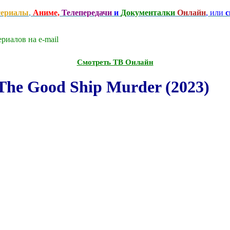
сериалы
,
Аниме,
Телепередачи
и
Документалки
Онлайн
, или
с
риалов на e-mаil
Смотреть ТВ Онлайн
he Good Ship Murder (2023)