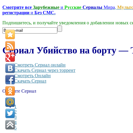
Смотрите все
Зарубежные
и
Русские
Сериалы
Мира
,
Мульт
регистрации
и
Без СМС.
Подпишитесь, и получайте уведомления о добавлении новых се
Сериал Убийство на борту — T
Смотреть Сериал онлайн
Скачать Сериал через торрент
Смотреть Онлайн
Скачать Сериал
Оцените Сериал
1
2
3
4
5