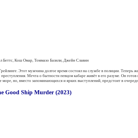
л Беттс, Кош Омар, Томмазо Базили, Джейн Славин
Грейлинге. Этот мужчина долгое время состоял на службе в полиции. Теперь ж
преступления. Мечта о бытности певцом кабаре живёт в его разуме. Он готов п
 море, но, вместо запоминающихся и ярких выступлений, предстоит в очередн
e Good Ship Murder (2023)