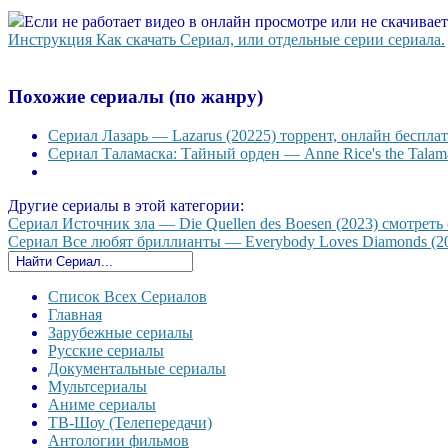
Если не работает видео в онлайн просмотре или не скачивае
Инструкция Как скачать Сериал, или отдельные серии сериала.
Похожие сериалы (по жанру)
Сериал Лазарь — Lazarus (20225) торрент, онлайн бесплат
Сериал Таламаска: Тайный орден — Anne Rice's the Talama
Другие сериалы в этой категории:
Сериал Источник зла — Die Quellen des Boesen (2023) смотреть 
Сериал Все любят бриллианты — Everybody Loves Diamonds (202
Список Всех Сериалов
Главная
Зарубежные сериалы
Русские сериалы
Документальные сериалы
Мультсериалы
Аниме сериалы
ТВ-Шоу (Телепередачи)
Антологии фильмов