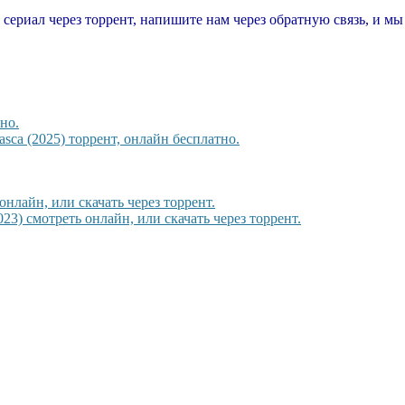
т сериал через торрент, напишите нам через обратную связь, и м
но.
sca (2025) торрент, онлайн бесплатно.
онлайн, или скачать через торрент.
3) смотреть онлайн, или скачать через торрент.