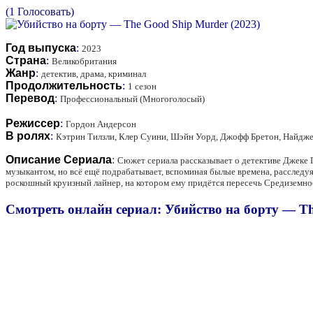
(1 Голосовать)
Год выпуска
:
2023
Страна
:
Великобритания
Жанр
:
детектив, драма, криминал
Продолжительность
:
1 сезон
Перевод
:
Профессиональный (Многоголосый)
Режиссер
:
Гордон Андерсон
В ролях
:
Кэтрин Тилзли, Клер Суини, Шэйн Уорд, Джофф Бретон, Найдже
Описание Сериала
:
Сюжет сериала рассказывает о детективе Джеке 
музыкантом, но всё ещё подрабатывает, вспоминая былые времена, расследуя 
роскошный круизный лайнер, на котором ему придётся пересечь Средиземное
Смотреть онлайн сериал: Убийство на борту — Th