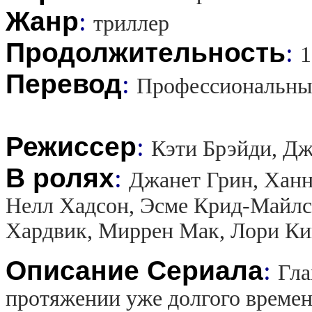
Жанр
:
триллер
Продолжительность
:
1
Перевод
:
Профессиональны
Режиссер
:
Кэти Брэйди, Д
В ролях
:
Джанет Грин, Хан
Нелл Хадсон, Эсме Крид-Майлс
Хардвик, Миррен Мак, Лори Ки
Описание Сериала
:
Гла
протяжении уже долгого времен