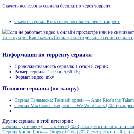
Скачать все сезоны сериала бесплатно через торрент
Скачать сериал Кроссовер бесплатно через торрент
Если не работает видео в онлайн просмотре или не скачивае
Инструкция Как скачать Сериал, или отдельные серии сериала.
Информация по торренту сериала
Продолжительность сериала:
1 сезон 8 серий;
Размер сериала:
1 сезон 5,66 ГБ;
Формат видео:
mkv
Похожие сериалы (по жанру)
Сериал Таламаска: Тайный орден — Anne Rice's the Talama
Сериал Мы были лжецами — We Were Liars (2025) торрент
Другие сериалы в этой категории:
Сериал Тут наверху — Up Here (2023) смотреть онлайн, или скач
Сериал Капли Бога — Drops of God (2023) смотреть онлайн, или