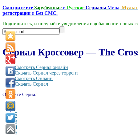
Смотрите все
Зарубежные
и
Русские
Сериалы
Мира
,
Мульт
регистрации
и
Без СМС.
Подпишитесь, и получайте уведомления о добавлении новых се
Сериал Кроссовер — The Cross
Смотреть Сериал онлайн
Скачать Сериал через торрент
Смотреть Онлайн
Скачать Сериал
Оцените Сериал
1
2
3
4
5