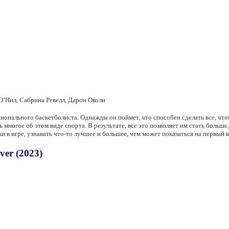
О’Нил, Сабрина Ревелл, Дарон Околи
ионального баскетболиста. Однажды он поймет, что способен сделать все, чтоб
ь многое об этом виде спорта. В результате, все это позволяет им стать больше
 в игре, узнавать что-то лучшее и большее, чем может показаться на первый в
er (2023)