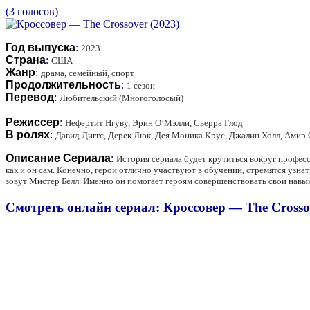
(3 голосов)
Год выпуска
:
2023
Страна
:
США
Жанр
:
драма, семейный, спорт
Продолжительность
:
1 сезон
Перевод
:
Любительский (Многоголосый)
Режиссер
:
Нефертит Нгуву, Эрин О’Мэлли, Сьерра Глод
В ролях
:
Давид Диггс, Дерек Люк, Дея Моника Крус, Джалин Холл, Амир 
Описание Сериала
:
История сериала будет крутиться вокруг професс
как и он сам. Конечно, герои отлично участвуют в обучении, стремятся узнат
зовут Мистер Белл. Именно он помогает героям совершенствовать свои навыки
Смотреть онлайн сериал: Кроссовер — The Crossov