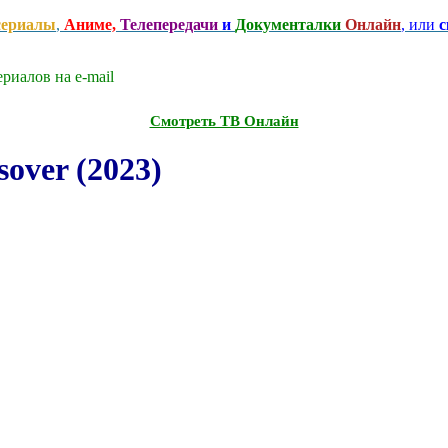
сериалы
,
Аниме,
Телепередачи
и
Документалки
Онлайн
, или
с
риалов на e-mаil
Смотреть ТВ Онлайн
over (2023)