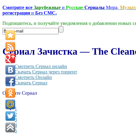
Смотрите все
Зарубежные
и
Русские
Сериалы
Мира
,
Мульт
регистрации
и
Без СМС.
Подпишитесь, и получайте уведомления о добавлении новых се
Сериал Зачистка — The Cleaner
Смотреть Сериал онлайн
Скачать Сериал через торрент
Смотреть Онлайн
Скачать Сериал
Оцените Сериал
1
2
3
4
5