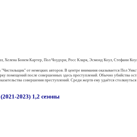
елл, Хелена Бонем Картер, Пол Чоудхри, Росс Кларк, Эсмонд Коул, Стефани Коу
"Чистильщик" от немецких авторов. В центре внимания оказывается Пол Уикстед
борку помещений после совершенных здесь преступлений. Обычно убийства ос
доказательства совершения преступлений. Среди жертв ему удаётся столкнутьс
(2021-2023) 1,2 сезоны