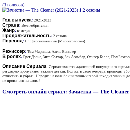
(3 голосов)
Год выпуска
:
2021-2023
Страна
:
Великобритания
Жанр
:
комедия
Продолжительность
:
2 сезона
Перевод
:
Профессиональный (Многоголосый)
Режиссер
:
Том Маршалл, Алекс Винклер
В ролях
:
Грег Дэвис, Зита Сэттар, Зак Агомбар, Оливер Баррс, Пол Блэкв
Описание Сериала
:
Сериал является адаптацией популярного сериала 
регулярно пропускают важные детали. Пол же, в свою очередь, проводит у
отчистить и убрать. Нередко на поле бойни главный герой находит улики и 
не произнеся ни слова!
Смотреть онлайн сериал: Зачистка — The Cleaner 