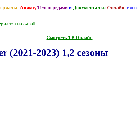
сериалы
,
Аниме,
Телепередачи
и
Документалки
Онлайн
, или
с
риалов на e-mаil
Смотреть ТВ Онлайн
 (2021-2023) 1,2 сезоны