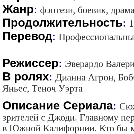
Жанр
:
фэнтези, боевик, драм
Продолжительность
:
1
Перевод
:
Профессиональны
Режиссер
:
Эверардо Валери
В ролях
:
Дианна Агрон, Боб
Яньес, Теноч Уэрта
Описание Сериала
:
Сюж
зрителей с Джоди. Главному пе
в Южной Калифорнии. Кто бы м