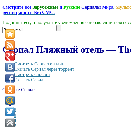
Смотрите все
Зарубежные
и
Русские
Сериалы
Мира
,
Мульт
регистрации
и
Без СМС.
Подпишитесь, и получайте уведомления о добавлении новых се
Сериал Пляжный отель — The 
Смотреть Сериал онлайн
Скачать Сериал через торрент
Смотреть Онлайн
Скачать Сериал
Оцените Сериал
1
2
3
4
5