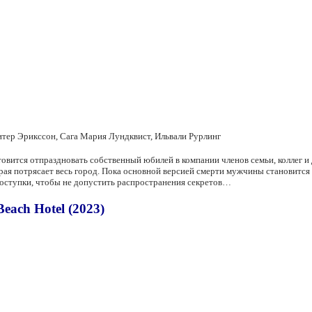
итер Эрикссон, Сага Мария Лундквист, Ильвали Рурлинг
овится отпраздновать собственный юбилей в компании членов семьи, коллег и
ая потрясает весь город. Пока основной версией смерти мужчины становится 
оступки, чтобы не допустить распространения секретов…
ach Hotel (2023)