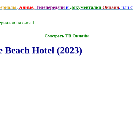
сериалы
,
Аниме,
Телепередачи
и
Документалки
Онлайн
, или
с
риалов на e-mаil
Смотреть ТВ Онлайн
Beach Hotel (2023)