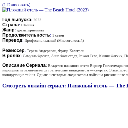
(1 Голосовать)
Год выпуска
:
2023
Страна
:
Швеция
Жанр
:
драма, криминал
Продолжительность
:
1 сезон
Перевод
:
Профессиональный (Многоголосый)
Режиссер
:
Тереза Андерссон, Фрида Халлгрен
В ролях
:
Самуэль Фрёлер, Анна Фальстедт, Рожан Тело, Кимия Фагхих, П
Описание Сериала
:
Владелец пляжного отеля Вернер Гюлленмарк гот
мероприятие заканчивается трагическим инцидентом — смертью Эгиля, котор
шокирующие тайны. Однако некоторые люди готовы пойти на рискованные п
Смотреть онлайн сериал: Пляжный отель — The Be