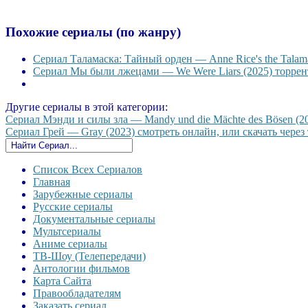
Похожие сериалы (по жанру)
Сериал Таламаска: Тайный орден — Anne Rice's the Talama
Сериал Мы были лжецами — We Were Liars (2025) торрент
Другие сериалы в этой категории:
Сериал Мэнди и силы зла — Mandy und die Mächte des Bösen (20
Сериал Грей — Gray (2023) смотреть онлайн, или скачать через 
Список Всех Сериалов
Главная
Зарубежные сериалы
Русские сериалы
Документальные сериалы
Мультсериалы
Аниме сериалы
ТВ-Шоу (Телепередачи)
Антологии фильмов
Карта Сайта
Правообладателям
Заказать сериал