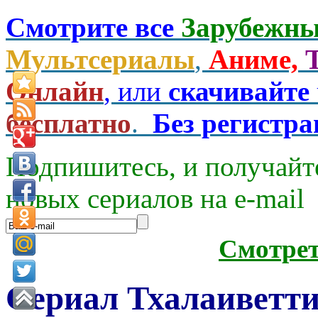
Смотрите все
Зарубежны
Мультсериалы
,
Аниме,
Онлайн
, или
скачивайте
бесплатно
.
Без регистр
Подпишитесь, и получайт
новых сериалов на e-mаil
Смотре
Сериал Тхалаиветт