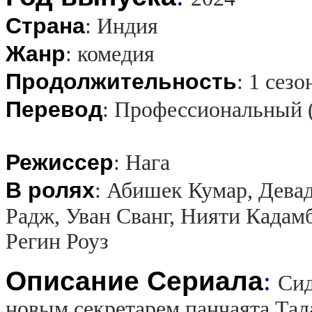
Страна
:
Индия
Жанр
:
комедия
Продолжительность
:
1 сезо
Перевод
:
Профессиональный 
Режиссер
:
Нага
В ролях
:
Абишек Кумар, Дева
Радж, Уван Сванг, Нияти Кадам
Регин Роуз
Описание Сериала
:
Сид
новым секретарем панчаята Тал