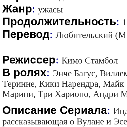
Жанр
:
ужасы
Продолжительность
:
1
Перевод
:
Любительский (М
Режиссер
:
Кимо Стамбол
В ролях
:
Энче Багус, Вилле
Теринне, Кики Нарендра, Майк
Марини, Три Харионо, Андри М
Описание Сериала
:
Инд
рассказывающая о Вулане и Эсе