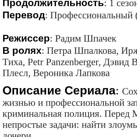
Продолжительность
:
1 сезо
Перевод
:
Профессиональный 
Режиссер
:
Радим Шпачек
В ролях
:
Петра Шпалкова, Ир
Тиха, Petr Panzenberger, Дэвид
Плесл, Вероника Лапкова
Описание Сериала
:
Сох
жизнью и профессиональной зат
криминальная полиция. Перед 
непростые задачи: найти злоум
дочери.