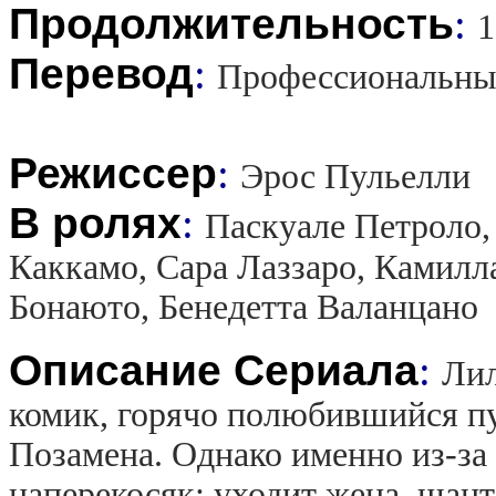
Продолжительность
:
1
Перевод
:
Профессиональны
Режиссер
:
Эрос Пульелли
В ролях
:
Паскуале Петроло,
Каккамо, Сара Лаззаро, Камилл
Бонаюто, Бенедетта Валанцано
Описание Сериала
:
Лил
комик, горячо полюбившийся пу
Позамена. Однако именно из-за е
наперекосяк: уходит жена, шант