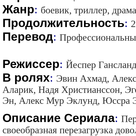
Жанр
:
боевик, триллер, драм
Продолжительность
:
2
Перевод
:
Профессиональны
Режиссер
:
Йеспер Гансланд
В ролях
:
Эвин Ахмад, Алекс
Аларик, Надя Христианссон, Эг
Эн, Алекс Мур Эклунд, Юссра 
Описание Сериала
:
Пер
своеобразная перезагрузка дов