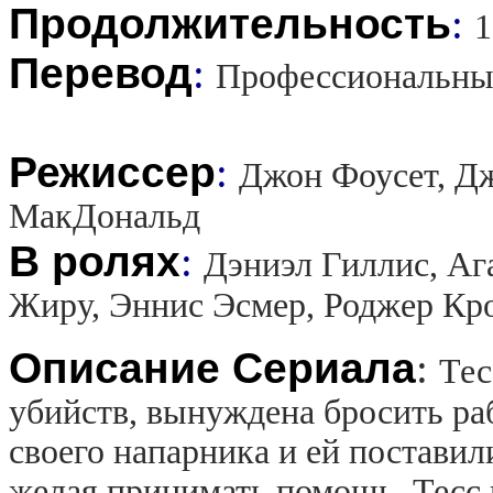
Продолжительность
:
1
Перевод
:
Профессиональны
Режиссер
:
Джон Фоусет, Д
МакДональд
В ролях
:
Дэниэл Гиллис, А
Жиру, Эннис Эсмер, Роджер Кро
Описание Сериала
:
Тес
убийств, вынуждена бросить раб
своего напарника и ей поставил
желая принимать помощь, Тесс