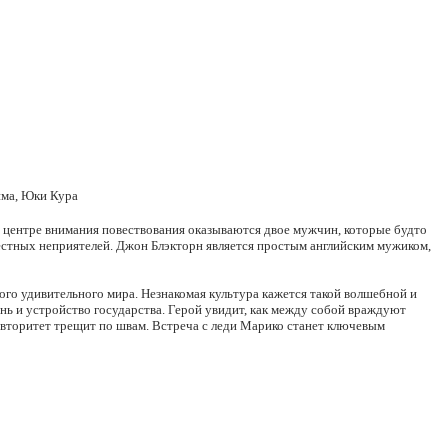
има, Юки Кура
 центре внимания повествования оказываются двое мужчин, которые будто
естных неприятелей. Джон Блэкторн является простым английским мужиком,
того удивительного мира. Незнакомая культура кажется такой волшебной и
знь и устройство государства. Герой увидит, как между собой враждуют
 авторитет трещит по швам. Встреча с леди Марико станет ключевым