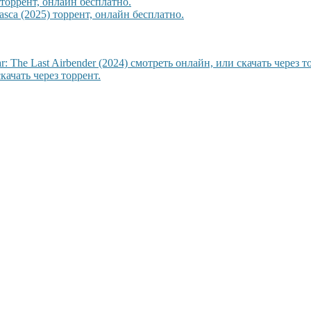
торрент, онлайн бесплатно.
sca (2025) торрент, онлайн бесплатно.
 The Last Airbender (2024) смотреть онлайн, или скачать через т
качать через торрент.