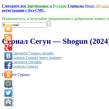
Смотрите все
Зарубежные
и
Русские
Сериалы
Мира
,
Мульт
регистрации
и
Без СМС.
Подпишитесь, и получайте уведомления о добавлении новых се
Сериал Сегун — Shogun (2024
Смотреть Сериал онлайн
Скачать Сериал через торрент
Смотреть Онлайн
Скачать Сериал
Оцените Сериал
1
2
3
4
5