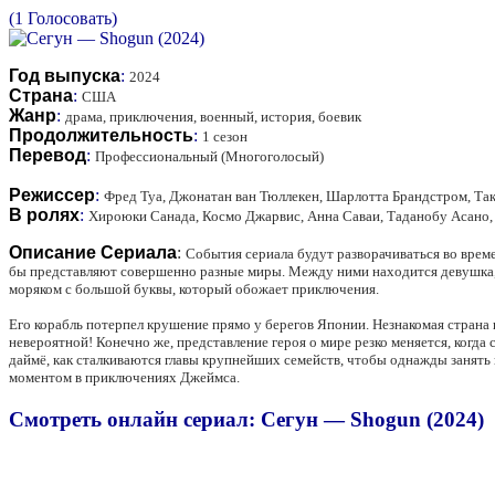
(1 Голосовать)
Год выпуска
:
2024
Страна
:
США
Жанр
:
драма, приключения, военный, история, боевик
Продолжительность
:
1 сезон
Перевод
:
Профессиональный (Многоголосый)
Режиссер
:
Фред Туа, Джонатан ван Тюллекен, Шарлотта Брандстром, Та
В ролях
:
Хироюки Санада, Космо Джарвис, Анна Саваи, Таданобу Асано,
Описание Сериала
:
События сериала будут разворачиваться во врем
бы представляют совершенно разные миры. Между ними находится девушка, у
моряком с большой буквы, который обожает приключения.
Его корабль потерпел крушение прямо у берегов Японии. Незнакомая страна 
невероятной! Конечно же, представление героя о мире резко меняется, когда
даймё, как сталкиваются главы крупнейших семейств, чтобы однажды занять 
моментом в приключениях Джеймса.
Смотреть онлайн сериал: Сегун — Shogun (2024)