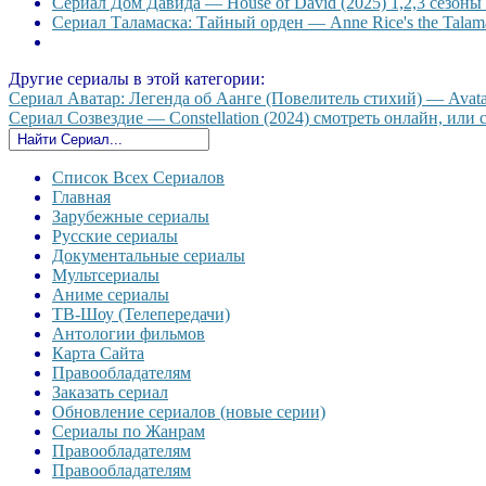
Сериал Дом Давида — House of David (2025) 1,2,3 сезоны 
Сериал Таламаска: Тайный орден — Anne Rice's the Talama
Другие сериалы в этой категории:
Сериал Аватар: Легенда об Аанге (Повелитель стихий) — Avatar:
Сериал Созвездие — Constellation (2024) смотреть онлайн, или с
Список Всех Сериалов
Главная
Зарубежные сериалы
Русские сериалы
Документальные сериалы
Мультсериалы
Аниме сериалы
ТВ-Шоу (Телепередачи)
Антологии фильмов
Карта Сайта
Правообладателям
Заказать сериал
Обновление сериалов (новые серии)
Сериалы по Жанрам
Правообладателям
Правообладателям