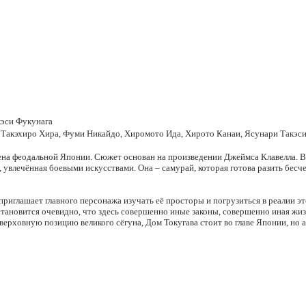
кэси Фукунага
 Такэхиро Хира, Фуми Никайдо, Хиромото Ида, Хирото Канаи, Ясунари Такэс
ена феодальной Японии. Сюжет основан на произведении Джеймса Клавелла. В
влечённая боевыми искусствами. Она – самурай, которая готова разить бесч
приглашает главного персонажа изучать её просторы и погрузиться в реалии э
 становится очевидно, что здесь совершенно иные законы, совершенно иная жи
верховную позицию великого сёгуна, Дом Токугава стоит во главе Японии, но