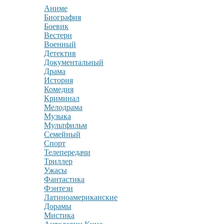
Аниме
Биография
Боевик
Вестерн
Военный
Детектив
Документальный
Драма
История
Комедия
Криминал
Мелодрама
Музыка
Мультфильм
Семейный
Спорт
Телепередачи
Триллер
Ужасы
Фантастика
Фэнтези
Латиноамериканские
Дорамы
Мистика