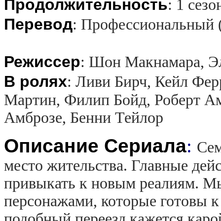
Продолжительность
:
1 сезо
Перевод
:
Профессиональный 
Режиссер
:
Шон Макнамара, Эл
В ролях
:
Ливи Бирч, Кейл Фер
Мартин, Филип Бойд, Роберт Ам
Амброзе, Бенни Тейлор
Описание Сериала
:
Сем
место жительства. Главные де
привыкать к новым реалиям. М
персонажами, которые готовы к 
подобный переезд кажется каро