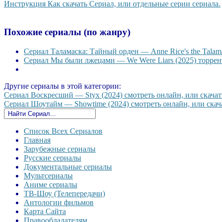
Инструкция Как скачать Сериал, или отдельные серии сериала.
Похожие сериалы (по жанру)
Сериал Таламаска: Тайный орден — Anne Rice's the Talama
Сериал Мы были лжецами — We Were Liars (2025) торрент
Другие сериалы в этой категории:
Сериал Воскресший — Styx (2024) смотреть онлайн, или скачать
Сериал Шоутайм — Showtime (2024) смотреть онлайн, или скача
Список Всех Сериалов
Главная
Зарубежные сериалы
Русские сериалы
Документальные сериалы
Мультсериалы
Аниме сериалы
ТВ-Шоу (Телепередачи)
Антологии фильмов
Карта Сайта
Правообладателям