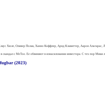
лаус Хюле, Оливер Полак, Ханно Коффлер, Арнд Клавиттер, Аарон Альтарас, 
в скандал с MeToo. Ее обвиняют в изнасиловании инвестора. С тех пор Мики 
fugbar (2023)