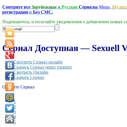
Смотрите все
Зарубежные
и
Русские
Сериалы
Мира
,
Мульт
регистрации
и
Без СМС.
Подпишитесь, и получайте уведомления о добавлении новых се
Сериал Доступная — Sexuell V
Смотреть Сериал онлайн
Скачать Сериал через торрент
Смотреть Онлайн
Скачать Сериал
Оцените Сериал
1
2
3
4
5