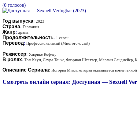
(0 голосов)
Год выпуска
:
2023
Страна
:
Германия
Жанр
:
драма
Продолжительность
:
1 сезон
Перевод
:
Профессиональный (Многоголосый)
Режиссер
:
Ульрике Кофлер
В ролях
:
Том Кеун, Лаура Тонке, Флориан Штеттер, Мерлин Сандмейер, К
Описание Сериала
:
История Мики, которая оказывается вовлеченной 
Смотреть онлайн сериал: Доступная — Sexuell Ver