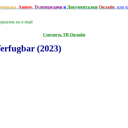
сериалы
,
Аниме,
Телепередачи
и
Документалки
Онлайн
, или
с
риалов на e-mаil
Смотреть ТВ Онлайн
erfugbar (2023)