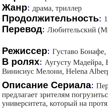
Жанр
:
драма, триллер
Продолжительность
:
1
Перевод
:
Любительский (М
Режиссер
:
Густаво Бонафе, 
В ролях
:
Аугусту Мадейра, 
Винисиус Мелони, Helena Alberg
Описание Сериала
:
Пер
предлагает зрителям погрузить
университета, который на прот