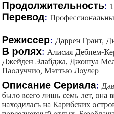
Продолжительность
:
1
Перевод
:
Профессиональны
Режиссер
:
Даррен Грант, Д
В ролях
:
Алисия Дебнем-Кер
Джейден Элайджа, Джошуа Мел
Паолуччио, Мэттью Лоулер
Описание Сериала
:
Дав
было всего лишь семь лет, она
находилась на Карибских остро
повседневный отдых. Безоблачн