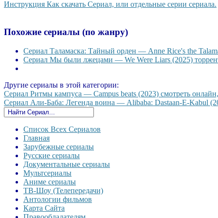
Инструкция Как скачать Сериал, или отдельные серии сериала.
Похожие сериалы (по жанру)
Сериал Таламаска: Тайный орден — Anne Rice's the Talama
Сериал Мы были лжецами — We Were Liars (2025) торрент
Другие сериалы в этой категории:
Сериал Ритмы кампуса — Campus beats (2023) смотреть онлайн, 
Сериал Али-Баба: Легенда воина — Alibaba: Dastaan-E-Kabul (20
Список Всех Сериалов
Главная
Зарубежные сериалы
Русские сериалы
Документальные сериалы
Мультсериалы
Аниме сериалы
ТВ-Шоу (Телепередачи)
Антологии фильмов
Карта Сайта
Правообладателям