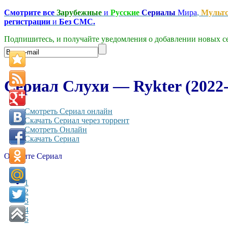
Смотрите все
Зарубежные
и
Русские
Сериалы
Мира
,
Мульт
регистрации
и
Без СМС.
Подпишитесь, и получайте уведомления о добавлении новых се
Сериал Слухи — Rykter (2022-2
Смотреть Сериал онлайн
Скачать Сериал через торрент
Смотреть Онлайн
Скачать Сериал
Оцените Сериал
1
2
3
4
5