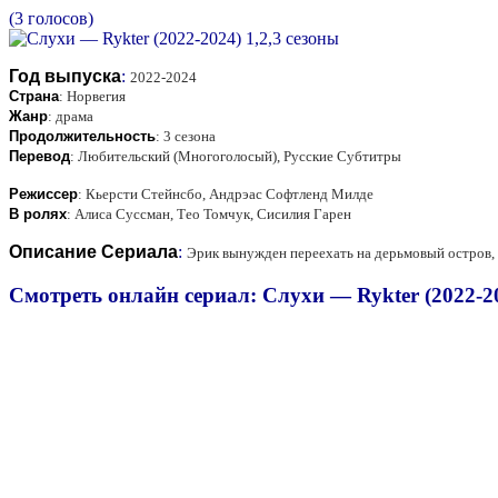
(3 голосов)
Год выпуска
:
2022-2024
Страна
:
Норвегия
Жанр
:
драма
Продолжительность
:
3 сезона
Перевод
:
Любительский (Многоголосый), Русские Субтитры
Режиссер
:
Кьерсти Стейнсбо, Андрэас Софтленд Милде
В ролях
:
Алиса Суссман, Тео Томчук, Сисилия Гарен
Описание Сериала
:
Эрик вынужден переехать на дерьмовый остров, 
Смотреть онлайн сериал: Слухи — Rykter (2022-20