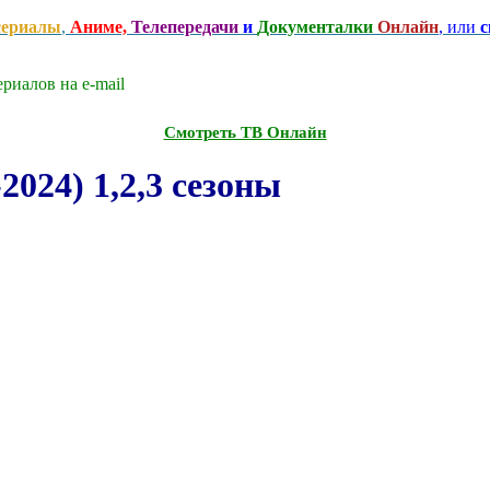
сериалы
,
Аниме,
Телепередачи
и
Документалки
Онлайн
, или
с
риалов на e-mаil
Смотреть ТВ Онлайн
024) 1,2,3 сезоны