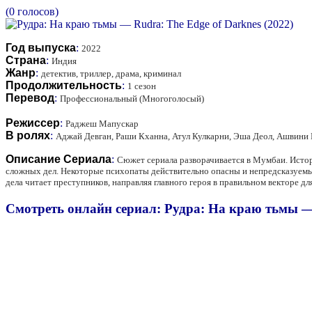
(0 голосов)
Год выпуска
:
2022
Страна
:
Индия
Жанр
:
детектив, триллер, драма, криминал
Продолжительность
:
1 сезон
Перевод
:
Профессиональный (Многоголосый)
Режиссер
:
Раджеш Мапускар
В ролях
:
Аджай Девган, Раши Кханна, Атул Кулкарни, Эша Деол, Ашвини 
Описание Сериала
:
Сюжет сериала разворачивается в Мумбаи. Истор
сложных дел. Некоторые психопаты действительно опасны и непредсказуемы,
дела читает преступников, направляя главного героя в правильном векторе дл
Смотреть онлайн сериал: Рудра: На краю тьмы — 