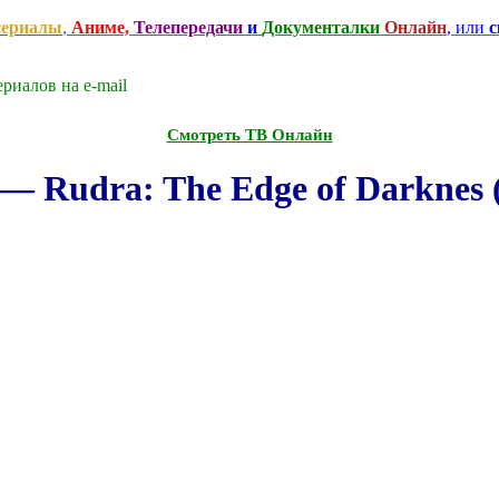
сериалы
,
Аниме,
Телепередачи
и
Документалки
Онлайн
, или
с
риалов на e-mаil
Смотреть ТВ Онлайн
 Rudra: The Edge of Darknes 