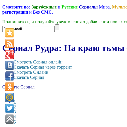
Смотрите все
Зарубежные
и
Русские
Сериалы
Мира
,
Мульт
регистрации
и
Без СМС.
Подпишитесь, и получайте уведомления о добавлении новых се
Сериал Рудра: На краю тьмы —
Смотреть Сериал онлайн
Скачать Сериал через торрент
Смотреть Онлайн
Скачать Сериал
Оцените Сериал
1
2
3
4
5