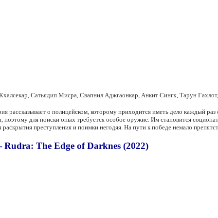
Кхалсекар, Сатьядип Мисра, Свапнил Аджгаонкар, Анкит Сингх, Тарун Гахлот
ия рассказывает о полицейском, которому приходится иметь дело каждый раз
 поэтому для поиски оных требуется особое оружие. Им становится социопат
я раскрытия преступления и поимки негодяя. На пути к победе немало препятст
Rudra: The Edge of Darknes (2022)