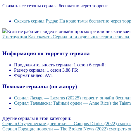
Скачать все сезоны сериала бесплатно через торрент
Скачать сериал Рудра: На краю тьмы бесплатно через тор
Если не работает видео в онлайн просмотре или не скачивае
Инструкция Как скачать Сериал, или отдельные серии сериала.
Информация по торренту сериала
Продолжительность сериала:
1 сезон 6 серий;
Размер сериала:
1 сезон 3,88 ГБ;
Формат видео:
AVI
Похожие сериалы (по жанру)
Сериал Лазарь — Lazarus (20225) торрент, онлайн бесплат
Сериал Таламаска: Тайный орден — Anne Rice's the Talama
Другие сериалы в этой категории:
Сериал Студенческие дневники — Campus Diaries (2022) смотрет
Сериал Горящие новости — The Broken News (2022) смотреть он