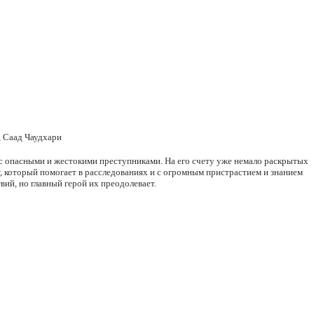
, Саад Чаудхари
 с опасными и жестокими преступниками. На его счету уже немало раскрытых
, который помогает в расследованиях и с огромным пристрастием и знанием
вий, но главный герой их преодолевает.