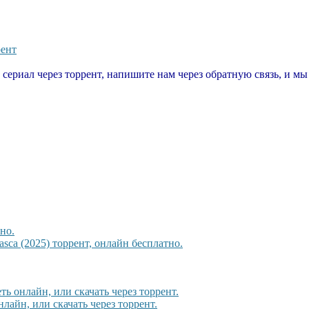
рент
т сериал через торрент, напишите нам через обратную связь, и м
но.
sca (2025) торрент, онлайн бесплатно.
ь онлайн, или скачать через торрент.
лайн, или скачать через торрент.