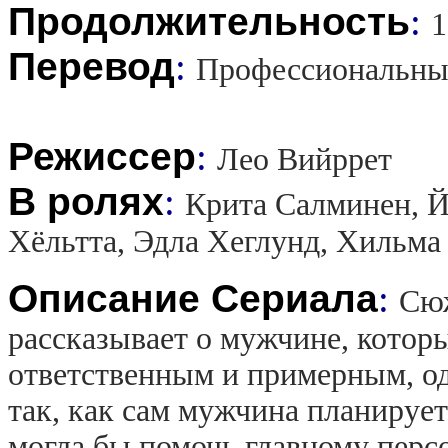
Продолжительность
:
1
Перевод
:
Профессиональны
Режиссер
:
Лео Вийррет
В ролях
:
Крита Салминен, Й
Хёльтта, Эдла Хеглунд, Хильма
Описание Сериала
:
Сюж
рассказывает о мужчине, котор
ответственным и примерным, одн
так, как сам мужчина планирует
могла бы помочь главному персо