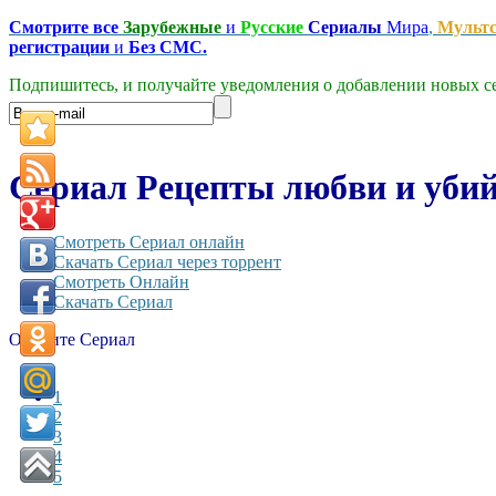
Смотрите все
Зарубежные
и
Русские
Сериалы
Мира
,
Мульт
регистрации
и
Без СМС.
Подпишитесь, и получайте уведомления о добавлении новых се
Сериал Рецепты любви и убийс
Смотреть Сериал онлайн
Скачать Сериал через торрент
Смотреть Онлайн
Скачать Сериал
Оцените Сериал
1
2
3
4
5