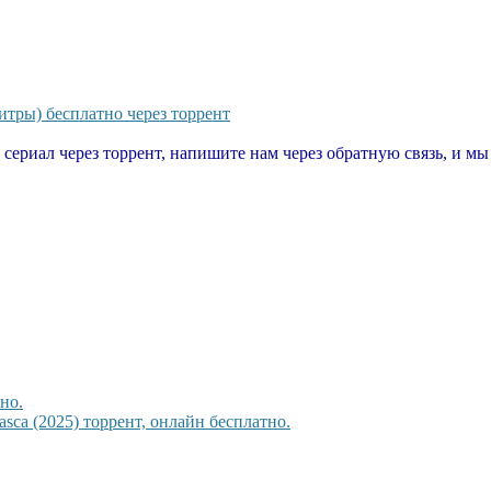
итры) бесплатно через торрент
т сериал через торрент, напишите нам через обратную связь, и м
но.
sca (2025) торрент, онлайн бесплатно.