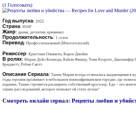
(1 Голосовать)
Год выпуска
:
2022
Страна
:
ЮАР
Жанр
:
драма, детектив, криминал
Продолжительность
:
1 сезон
Перевод
:
Профессиональный (Многоголосый)
Режиссер
:
Кристиан Ольваген, Карен Джейнс
В ролях
:
Мария Дойл Кеннеди, Кайли Фишер, Тони Кгороге, Дженнифер Ст
Бриджетт, Робин Скотт
Описание Сериала
:
Танни Мария всегда отличалась выдающимися кул
годы героиня проживает в небольшом южноафриканском городке, где помога
издании, Танни стремится расширить собственный кругозор. Еда – это конеч
серию расследований, которое поможет ей стать лучше!
Смотреть онлайн сериал: Рецепты любви и убийств