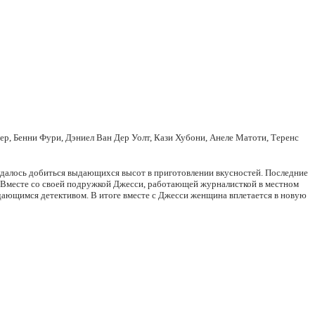
р, Бенни Фури, Дэниел Ван Дер Уолт, Кази Хубони, Анеле Матоти, Теренс
удалось добиться выдающихся высот в приготовлении вкусностей. Последние
. Вместе со своей подружкой Джесси, работающей журналисткой в местном
ыдающимся детективом. В итоге вместе с Джесси женщина вплетается в новую