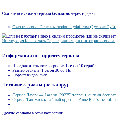
Скачать все сезоны сериала бесплатно через торрент
Скачать сериал Рецепты любви и убийства (Русские Субт
Если не работает видео в онлайн просмотре или не скачивае
Инструкция Как скачать Сериал, или отдельные серии сериала.
Информация по торренту сериала
Продолжительность сериала:
1 сезон 10 серий;
Размер сериала:
1 сезон 30,06 ГБ;
Формат видео:
mkv
Похожие сериалы (по жанру)
Сериал Лазарь — Lazarus (20225) торрент, онлайн бесплат
Сериал Таламаска: Тайный орден — Anne Rice's the Talama
Другие сериалы в этой категории: