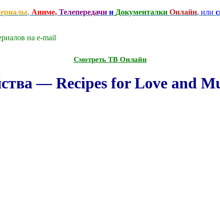
сериалы
,
Аниме,
Телепередачи
и
Документалки
Онлайн
, или
с
риалов на e-mаil
Смотреть ТВ Онлайн
тва — Recipes for Love and Mu