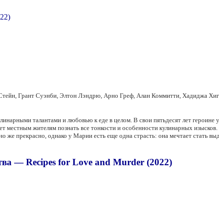
ейн, Грант Суэнби, Элтон Лэндрю, Арно Греф, Алан Коммитти, Хадиджа Хиге
инарными талантами и любовью к еде в целом. В свои пятьдесят лет героине 
ет местным жителям познать все тонкости и особенности кулинарных изысков
но же прекрасно, однако у Марии есть еще одна страсть: она мечтает стать в
а — Recipes for Love and Murder (2022)