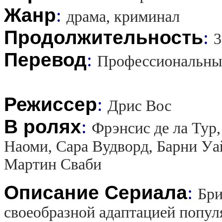
Жанр
:
драма, криминал
Продолжительность
:
3
Перевод
:
Профессиональны
Режиссер
:
Дрис Вос
В ролях
:
Фрэнсис де ла Тур
Наоми, Сара Вудворд, Барни Уай
Мартин Сваби
Описание Сериала
:
Бри
своеобразной адаптацией попул