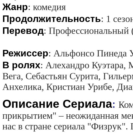
Жанр
:
комедия
Продолжительность
:
1 сезо
Перевод
:
Профессиональный 
Режиссер
:
Альфонсо Пинеда 
В ролях
:
Алехандро Куэтара,
Вега, Себастьян Сурита, Гилье
Анхелика, Кристиан Урибе, Диа
Описание Сериала
:
Ком
прикрытием" – неожиданная мек
нас в стране сериала "Физрук".