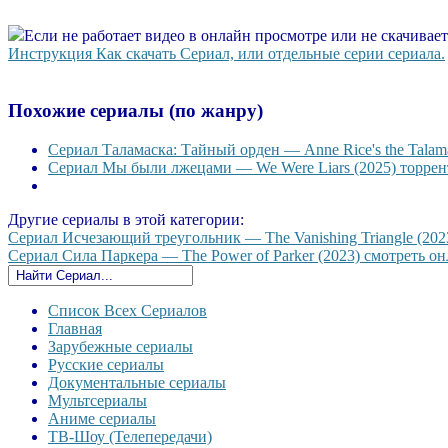
Если не работает видео в онлайн просмотре или не скачивае
Инструкция Как скачать Сериал, или отдельные серии сериала.
Похожие сериалы (по жанру)
Сериал Таламаска: Тайный орден — Anne Rice's the Talama
Сериал Мы были лжецами — We Were Liars (2025) торрент
Другие сериалы в этой категории:
Сериал Исчезающий треугольник — The Vanishing Triangle (2023
Сериал Сила Паркера — The Power of Parker (2023) смотреть онл
Список Всех Сериалов
Главная
Зарубежные сериалы
Русские сериалы
Документальные сериалы
Мультсериалы
Аниме сериалы
ТВ-Шоу (Телепередачи)