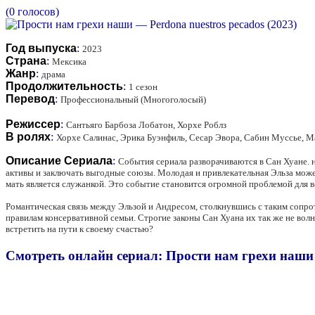
(0 голосов)
Год выпуска
:
2023
Страна
:
Мексика
Жанр
:
драма
Продолжительность
:
1 сезон
Перевод
:
Профессиональный (Многоголосый)
Режиссер
:
Сантьяго Барбоза Лобатон, Хорхе Роблз
В ролях
:
Хорхе Салинас, Эрика Буэнфиль, Сесар Эвора, Сабин Муссье, М
Описание Сериала
:
События сериала разворачиваются в Сан Хуане. н
активы и заключать выгодные союзы. Молодая и привлекательная Эльза может
мать является служанкой. Это событие становится огромной проблемой для в
Романтическая связь между Эльзой и Андресом, столкнувшись с таким сопрот
правилам консервативной семьи. Строгие законы Сан Хуана их так же не волн
встретить на пути к своему счастью?
Смотреть онлайн сериал: Прости нам грехи наши —