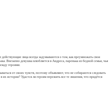
ые действующие лица всегда задумываются о том, как преумножать свои
ка. Внезапно девушка влюбляется в Андреса, паренька из бедной семьи, чья
между героями.
ываться от своих чувств, поэтому объявляют, что не собираются следовать
 в их истории? Удастся ли героям пережить все те лишения, что придётся