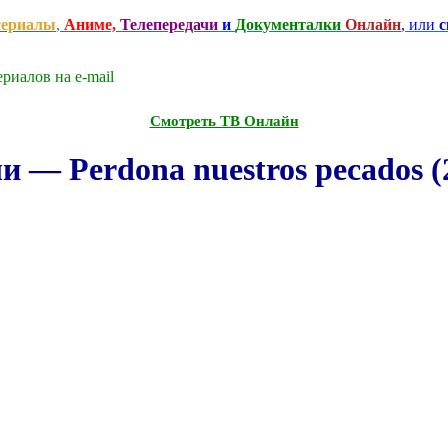
сериалы
,
Аниме,
Телепередачи
и
Документалки
Онлайн
, или
с
риалов на e-mаil
Смотреть ТВ Онлайн
 — Perdona nuestros pecados (