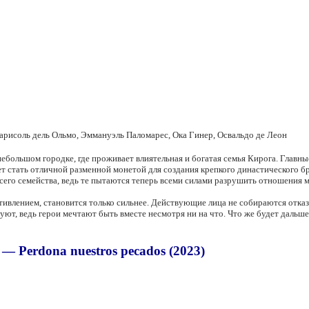
арисоль дель Ольмо, Эммануэль Паломарес, Ока Гинер, Освальдо де Леон
ебольшом городке, где проживает влиятельная и богатая семья Кирога. Главн
 стать отличной разменной монетой для создания крепкого династического бра
сего семейства, ведь те пытаются теперь всеми силами разрушить отношения 
ивлением, становится только сильнее. Действующие лица не собираются отказ
уют, ведь герои мечтают быть вместе несмотря ни на что. Что же будет дальше
 Perdona nuestros pecados (2023)