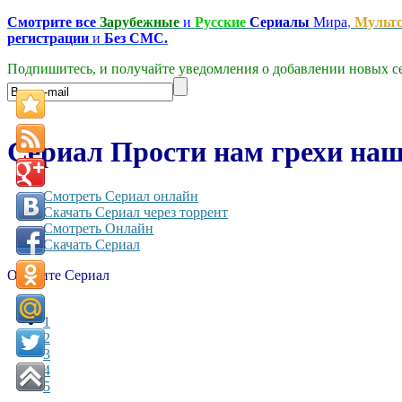
Смотрите все
Зарубежные
и
Русские
Сериалы
Мира
,
Мульт
регистрации
и
Без СМС.
Подпишитесь, и получайте уведомления о добавлении новых се
Сериал Прости нам грехи наши
Смотреть Сериал онлайн
Скачать Сериал через торрент
Смотреть Онлайн
Скачать Сериал
Оцените Сериал
1
2
3
4
5