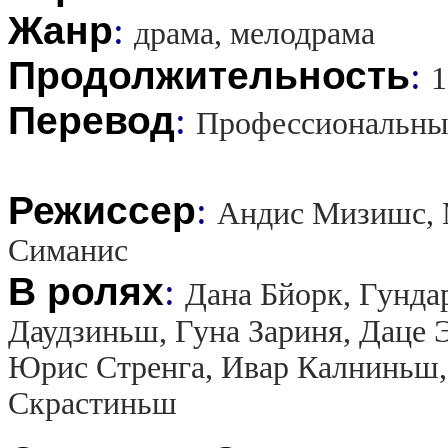
Жанр
:
драма, мелодрама
Продолжительность
:
1
Перевод
:
Профессиональны
Режиссер
:
Андис Мизишс, 
Симанис
В ролях
:
Дана Бйорк, Гунда
Даудзиньш, Гуна Зариня, Даце Э
Юрис Стренга, Ивар Калниньш, 
Скрастиньш