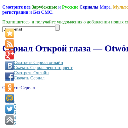
Смотрите все
Зарубежные
и
Русские
Сериалы
Мира
,
Мульт
регистрации
и
Без СМС.
Подпишитесь, и получайте уведомления о добавлении новых се
Сериал Открой глаза — Otwórz
Смотреть Сериал онлайн
Скачать Сериал через торрент
Смотреть Онлайн
Скачать Сериал
Оцените Сериал
1
2
3
4
5