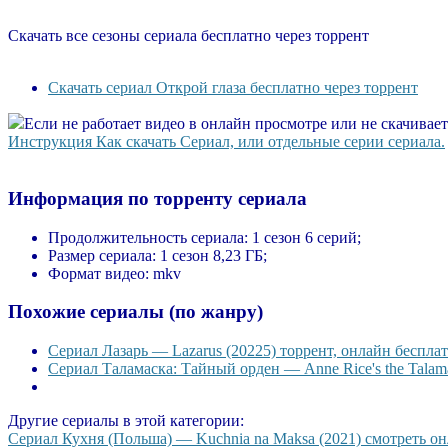
Скачать все сезоны сериала бесплатно через торрент
Скачать сериал Открой глаза бесплатно через торрент
Если не работает видео в онлайн просмотре или не скачивае
Инструкция Как скачать Сериал, или отдельные серии сериала.
Информация по торренту сериала
Продолжительность сериала:
1 сезон 6 серий;
Размер сериала:
1 сезон 8,23 ГБ;
Формат видео:
mkv
Похожие сериалы (по жанру)
Сериал Лазарь — Lazarus (20225) торрент, онлайн бесплат
Сериал Таламаска: Тайный орден — Anne Rice's the Talama
Другие сериалы в этой категории:
Сериал Кухня (Польша) — Kuchnia na Maksa (2021) смотреть онл