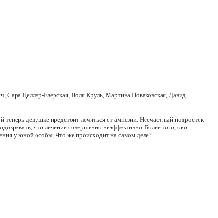
, Сара Целлер-Езерская, Поля Круль, Мартина Новаковская, Давид
рой теперь девушке предстоит лечиться от амнезии. Несчастный подросток
дозревать, что лечение совершенно неэффективно. Более того, оно
ения у юной особы. Что же происходит на самом деле?