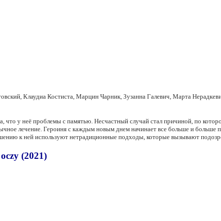
вский, Клаудиа Костиста, Марцин Чарник, Зузанна Галевич, Марта Нерадкевич
ла, что у неё проблемы с памятью. Несчастный случай стал причиной, по кото
ычное лечение. Героиня с каждым новым днем начинает все больше и больше по
ношению к ней используют нетрадиционные подходы, которые вызывают подозр
oczy (2021)