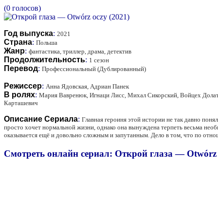
(0 голосов)
Год выпуска
:
2021
Страна
:
Польша
Жанр
:
фантастика, триллер, драма, детектив
Продолжительность
:
1 сезон
Перевод
:
Профессиональный (Дублированный)
Режиссер
:
Анна Ядовская, Адриан Панек
В ролях
:
Мария Вавренюк, Игнаци Лисс, Михал Сикорский, Войцех Долато
Карташевич
Описание Сериала
:
Главная героиня этой истории не так давно поня
просто хочет нормальной жизни, однако она вынуждена терпеть весьма необ
оказывается ещё и довольно сложным и запутанным. Дело в том, что по от
Смотреть онлайн сериал: Открой глаза — Otwórz 