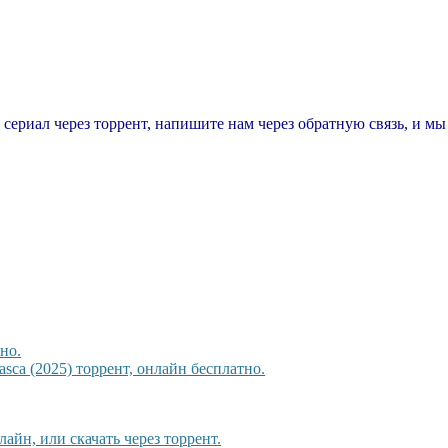
т сериал через торрент, напишите нам через обратную связь, и м
но.
sca (2025) торрент, онлайн бесплатно.
айн, или скачать через торрент.