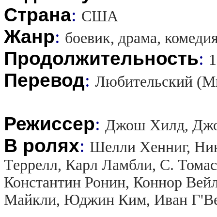
Страна
:
США
Жанр
:
боевик, драма, комеди
Продолжительность
:
1
Перевод
:
Любительский (М
Режиссер
:
Джош Хилд, Джо
В ролях
:
Шелли Хенниг, Ник
Террелл, Карл Ламбли, С. Тома
Константин Ронин, Коннор Вейл
Майкли, Юджин Ким, Иван Г'Ве