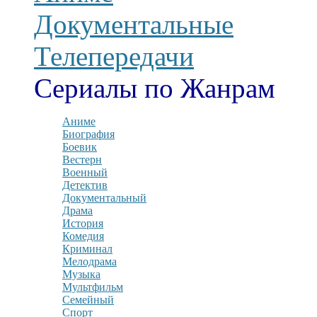
Документальные
Телепередачи
Сериалы по Жанрам
Аниме
Биография
Боевик
Вестерн
Военный
Детектив
Документальный
Драма
История
Комедия
Криминал
Мелодрама
Музыка
Мультфильм
Семейный
Спорт