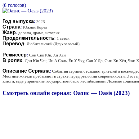
(8 голосов)
Год выпуска
:
2023
Страна
:
Южная Корея
Жанр
:
дорама, драма, история
Продолжительность
:
1 сезон
Перевод
:
Любительский (Двухголосый)
Режиссер
:
Сон Сик Юн, Хи Хан
В ролях
:
Дон Юн Чан, Ин А Соль, Ён У Чху, Сан У До, Сын Хи Хён, Чжи
Описание Сериала
:
События сериала отсылают зрителей в восьмидес
Местные жители пребывают в страхе перед реалиями современности. Этот про
власти, ведь управление государством было нестабильным. Ложные социальные
Смотреть онлайн сериал: Оазис — Oasis (2023)