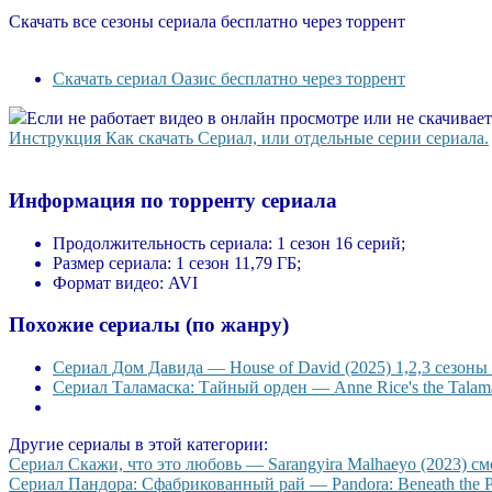
Скачать все сезоны сериала бесплатно через торрент
Скачать сериал Оазис бесплатно через торрент
Если не работает видео в онлайн просмотре или не скачивае
Инструкция Как скачать Сериал, или отдельные серии сериала.
Информация по торренту сериала
Продолжительность сериала:
1 сезон 16 серий;
Размер сериала:
1 сезон 11,79 ГБ;
Формат видео:
AVI
Похожие сериалы (по жанру)
Сериал Дом Давида — House of David (2025) 1,2,3 сезоны 
Сериал Таламаска: Тайный орден — Anne Rice's the Talama
Другие сериалы в этой категории:
Сериал Скажи, что это любовь — Sarangyira Malhaeyo (2023) смо
Сериал Пандора: Сфабрикованный рай — Pandora: Beneath the Par