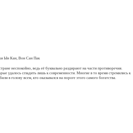
жи Ын Кан, Вон Сан Пак
ране неспокойно, ведь её буквально раздирают на части противоречия.
рые удалось сгладить лишь к современности. Многие в то время стремились к
ли в голову всем, кто оказывался на пороге этого самого богатства.