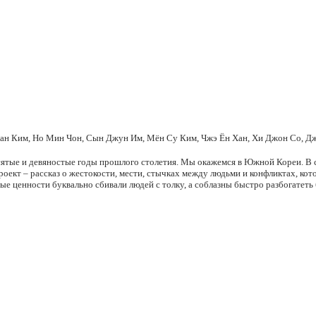
 Хан Ким, Но Мин Чон, Сын Джун Им, Мён Су Ким, Чжэ Ён Хан, Хи Джон Со, Д
ятые и девяностые годы прошлого столетия. Мы окажемся в Южной Кореи. В ст
ект – рассказ о жестокости, мести, стычках между людьми и конфликтах, кото
 ценности буквально сбивали людей с толку, а соблазны быстро разбогатеть би