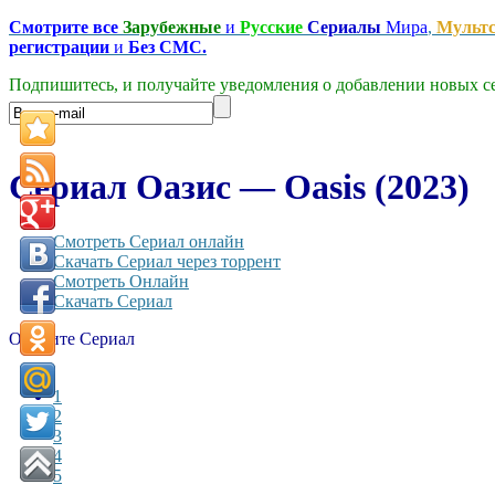
Смотрите все
Зарубежные
и
Русские
Сериалы
Мира
,
Мульт
регистрации
и
Без СМС.
Подпишитесь, и получайте уведомления о добавлении новых се
Сериал Оазис — Oasis (2023)
Смотреть Сериал онлайн
Скачать Сериал через торрент
Смотреть Онлайн
Скачать Сериал
Оцените Сериал
1
2
3
4
5