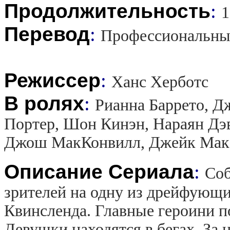
Продолжительность
:
1
Перевод
:
Профессиональны
Режиссер
:
Ханс Херботс
В ролях
:
Рианна Баррето, Д
Портер, Шон Кинэн, Нараян Дэв
Джош МакКонвилл, Джейк Мак
Описание Сериала
:
Соб
зрителей на одну из дрейфующи
Квинсленда. Главные героини п
Девушки находятся в бегах. За 