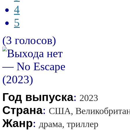
4
5
(3 голосов)
Год выпуска
:
2023
Страна
:
США, Великобрита
Жанр
:
драма, триллер