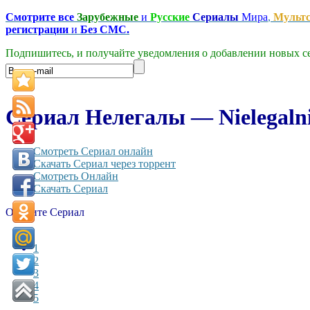
Смотрите все
Зарубежные
и
Русские
Сериалы
Мира
,
Мульт
регистрации
и
Без СМС.
Подпишитесь, и получайте уведомления о добавлении новых се
Сериал Нелегалы — Nielegalni
Смотреть Сериал онлайн
Скачать Сериал через торрент
Смотреть Онлайн
Скачать Сериал
Оцените Сериал
1
2
3
4
5