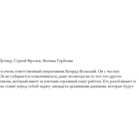
етмер, Сергей Фролов, Фатима Горбенко
 и очень ответственный оперативник Конрад Вольский. Он с честью
н не собирается отмалчиваться, даже несмотря на то что это другое
 шпиона, который имеет за плечами огромный опыт работы. Его разоблачают и
и ставят перед собой задачу завладеть архивными данными, которые будут