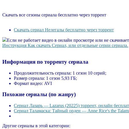
Скачать все сезоны сериала бесплатно через торрент
Скачать сериал Нелегалы бесплатно через торрент
Если не работает видео в онлайн просмотре или не скачивае
Инструкция Как скачать Сериал, или отдельные серии сериала.
Информация по торренту сериала
Продолжительность сериала:
1 сезон 10 серий;
Размер сериала:
1 сезон 5,93 ГБ;
Формат видео:
AVI
Похожие сериалы (по жанру)
Сериал Лазарь — Lazarus (20225) торрент, онлайн бесплат
Сериал Таламаска: Тайный орден — Anne Rice's the Talama
Другие сериалы в этой категории: