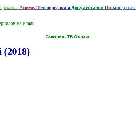
сериалы
,
Аниме,
Телепередачи
и
Документалки
Онлайн
, или
с
риалов на e-mаil
Смотреть ТВ Онлайн
 (2018)