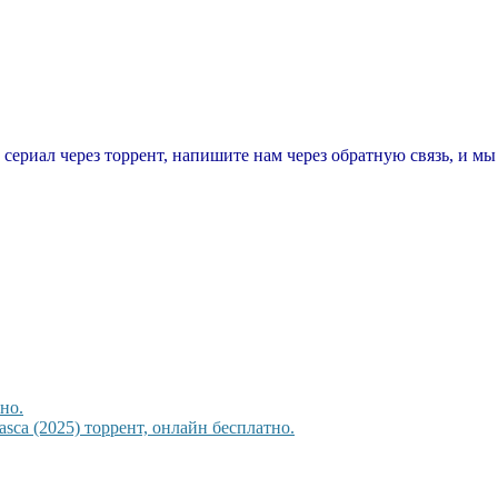
т сериал через торрент, напишите нам через обратную связь, и м
но.
sca (2025) торрент, онлайн бесплатно.