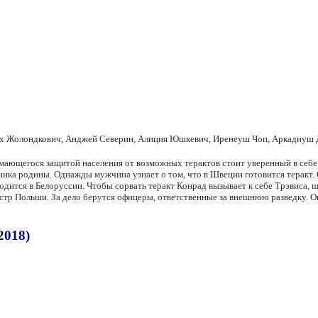
х Жолондкович, Анджей Северин, Алиция Юшкевич, Иренеуш Чоп, Аркадиуш Д
нимающегося защитой населения от возможных терактов стоит уверенный в себе
ника родины. Однажды мужчина узнает о том, что в Швеции готовится теракт. О
ходится в Белоруссии. Чтобы сорвать теракт Конрад вызывает к себе Трэвиса,
тр Польши. За дело берутся офицеры, ответственные за внешнюю разведку. Он
2018)