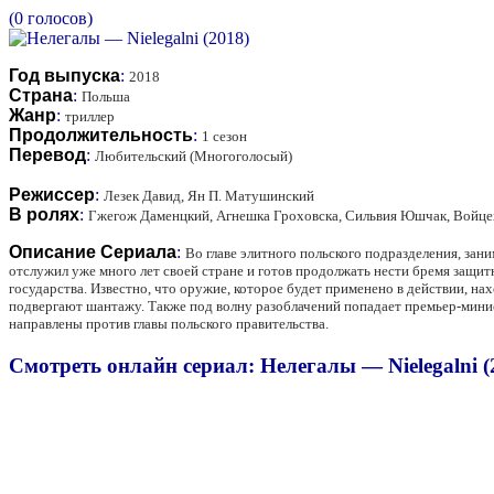
(0 голосов)
Год выпуска
:
2018
Страна
:
Польша
Жанр
:
триллер
Продолжительность
:
1 сезон
Перевод
:
Любительский (Многоголосый)
Режиссер
:
Лезек Давид, Ян П. Матушинский
В ролях
:
Гжегож Даменцкий, Агнешка Гроховска, Сильвия Юшчак, Войце
Описание Сериала
:
Во главе элитного польского подразделения, за
отслужил уже много лет своей стране и готов продолжать нести бремя защит
государства. Известно, что оружие, которое будет применено в действии, на
подвергают шантажу. Также под волну разоблачений попадает премьер-минис
направлены против главы польского правительства.
Смотреть онлайн сериал: Нелегалы — Nielegalni (