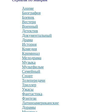
Аниме
Биография
Боевик
Вестерн
Военный
Детектив
Документальный
Драма
История
Комедия
Криминал
Мелодрама
Музыка
Мультфильм
Семейный
Спорт
Телепередачи
Триллер
Ужасы
Фантастика
Фэнтези
Латиноамериканские
Дорамы
Мистика