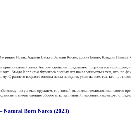
, Маурицио Исаак, Адриан Васкес, Хоакин Косио, Диана Бовио, Клаудия Пинеда
 и криминальный жанр. Авторы сценария предлагают погрузиться в прошлое, ч
ого. Амадо Каррильо Фуэнтеса с юных лет начал заниматься тем, что, по фак
зному. С раннего возраста юноша начал наводить ужас на всех тех, кто противо
збежному: он увлекся оружием, торговлей, высокими технологиями своего врем
жиданные и впечатляющие обороты, когда главный персонаж наконец-то опреде
Natural Born Narco (2023)