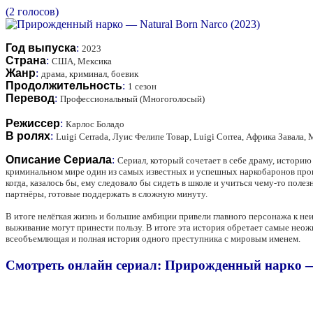
(2 голосов)
Год выпуска
:
2023
Страна
:
США, Мексика
Жанр
:
драма, криминал, боевик
Продолжительность
:
1 сезон
Перевод
:
Профессиональный (Многоголосый)
Режиссер
:
Карлос Боладо
В ролях
:
Luigi Cerrada, Луис Фелипе Товар, Luigi Correa, Африка Завала
Описание Сериала
:
Сериал, который сочетает в себе драму, историю
криминальном мире один из самых известных и успешных наркобаронов прошл
когда, казалось бы, ему следовало бы сидеть в школе и учиться чему-то поле
партнёры, готовые поддержать в сложную минуту.
В итоге нелёгкая жизнь и большие амбиции привели главного персонажа к неи
выживание могут принести пользу. В итоге эта история обретает самые нео
всеобъемлющая и полная история одного преступника с мировым именем.
Смотреть онлайн сериал: Прирожденный нарко — 