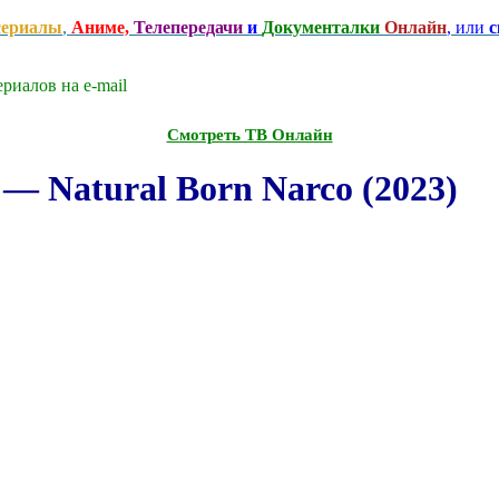
сериалы
,
Аниме,
Телепередачи
и
Документалки
Онлайн
, или
с
риалов на e-mаil
Смотреть ТВ Онлайн
 Natural Born Narco (2023)