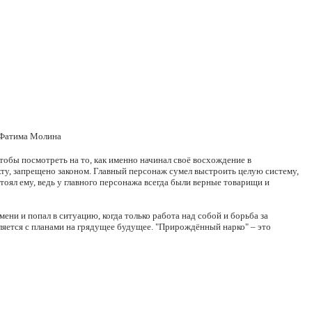
, Фатима Молина
тобы посмотреть на то, как именно начинал своё восхождение в
ту, запрещено законом. Главный персонаж сумел выстроить целую систему,
стоял ему, ведь у главного персонажа всегда были верные товарищи и
ени и попал в ситуацию, когда только работа над собой и борьба за
ляется с планами на грядущее будущее. "Прирождённый нарко" – это