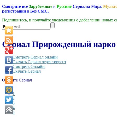
Смотрите все
Зарубежные
и
Русские
Сериалы
Мира
,
Мульт
регистрации
и
Без СМС.
Подпишитесь, и получайте уведомления о добавлении новых се
Сериал Прирожденный нарко —
Смотреть Сериал онлайн
Скачать Сериал через торрент
Смотреть Онлайн
Скачать Сериал
Оцените Сериал
1
2
3
4
5