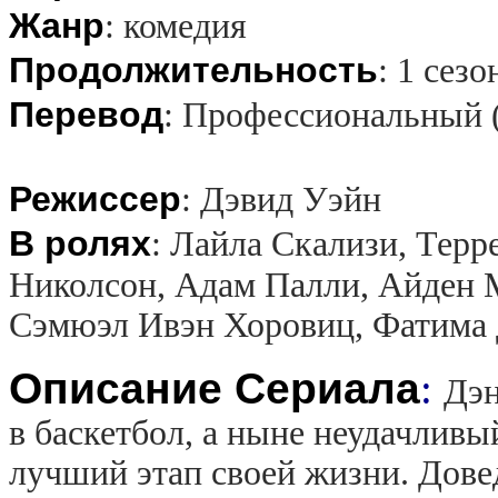
Жанр
:
комедия
Продолжительность
:
1 сезо
Перевод
:
Профессиональный 
Режиссер
:
Дэвид Уэйн
В ролях
:
Лайла Скализи, Терре
Николсон, Адам Палли, Айден 
Сэмюэл Ивэн Хоровиц, Фатима
Описание Сериала
:
Дэн
в баскетбол, а ныне неудачливы
лучший этап своей жизни. Дове