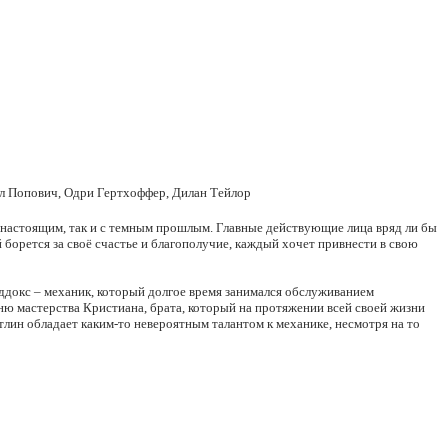
л Попович, Одри Гертхоффер, Дилан Тейлор
 настоящим, так и с темным прошлым. Главные действующие лица вряд ли бы
борется за своё счастье и благополучие, каждый хочет привнести в свою
эддокс – механик, который долгое время занимался обслуживанием
вню мастерства Кристиана, брата, который на протяжении всей своей жизни
тлин обладает каким-то невероятным талантом к механике, несмотря на то