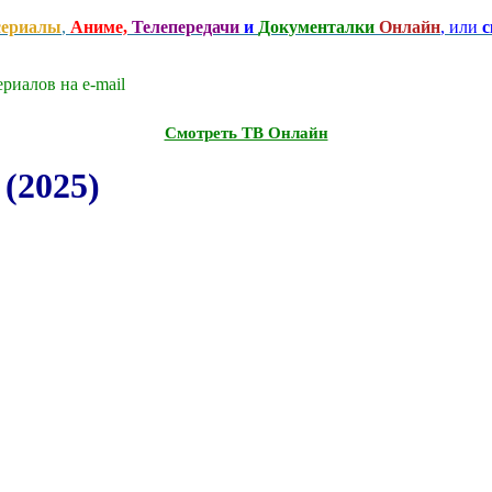
сериалы
,
Аниме,
Телепередачи
и
Документалки
Онлайн
, или
с
риалов на e-mаil
Смотреть ТВ Онлайн
(2025)