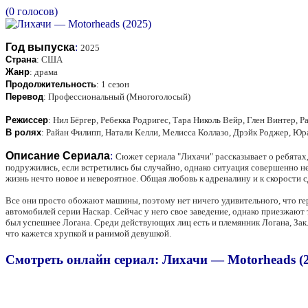
(0 голосов)
Год выпуска
:
2025
Страна
:
США
Жанр
:
драма
Продолжительность
:
1 сезон
Перевод
:
Профессиональный (Многоголосый)
Режиссер
:
Нил Бёргер, Ребекка Родригес, Тара Николь Вейр, Глен Винтер, Р
В ролях
:
Райан Филипп, Натали Келли, Мелисса Коллазо, Дрэйк Роджер, Ю
Описание Сериала
:
Сюжет сериала "Лихачи" рассказывает о ребятах
подружились, если встретились бы случайно, однако ситуация совершенно не
жизнь нечто новое и невероятное. Общая любовь к адреналину и к скорости с
Все они просто обожают машины, поэтому нет ничего удивительного, что ге
автомобилей серии Наскар. Сейчас у него свое заведение, однако приезжают
был успешнее Логана. Среди действующих лиц есть и племянник Логана, Зак.
что кажется хрупкой и ранимой девушкой.
Смотреть онлайн сериал: Лихачи — Motorheads (