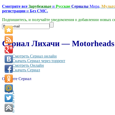
Смотрите все
Зарубежные
и
Русские
Сериалы
Мира
,
Мульт
регистрации
и
Без СМС.
Подпишитесь, и получайте уведомления о добавлении новых се
Сериал Лихачи — Motorheads 
Смотреть Сериал онлайн
Скачать Сериал через торрент
Смотреть Онлайн
Скачать Сериал
Оцените Сериал
1
2
3
4
5