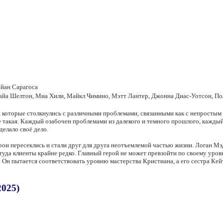
айан Сарагоса
райа Шелтон, Миа Хили, Майкл Чимино, Мэтт Лантер, Джонна Диас-Уотсон, По
, которые столкнулись с различными проблемами, связанными как с непростым
 такая. Каждый озабочен проблемами из далекого и темного прошлого, каждый 
делало своё дело.
рои пересеклись и стали друг для друга неотъемлемой частью жизни. Логан М
 туда клиенты крайне редко. Главный герой не может превзойти по своему уро
 Он пытается соответствовать уровню мастерства Кристиана, а его сестра Кей
2025)