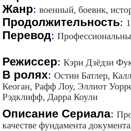
Жанр
:
военный, боевик, исто
Продолжительность
:
1
Перевод
:
Профессиональны
Режиссер
:
Кэри Дзёдзи Фук
В ролях
:
Остин Батлер, Кал
Кеоган, Рафф Лоу, Эллиот Уорр
Рэдклифф, Дарра Коули
Описание Сериала
:
Про
качестве фундамента документа