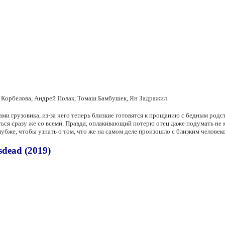
а Корбелова, Андрей Полак, Томаш Бамбушек, Ян Задражил
ами грузовика, из-за чего теперь близкие готовятся к прощанию с бедным родс
ься сразу же со всеми. Правда, оплакивающий потерю отец даже подумать не м
лубже, чтобы узнать о том, что же на самом деле произошло с близким человек
dead (2019)