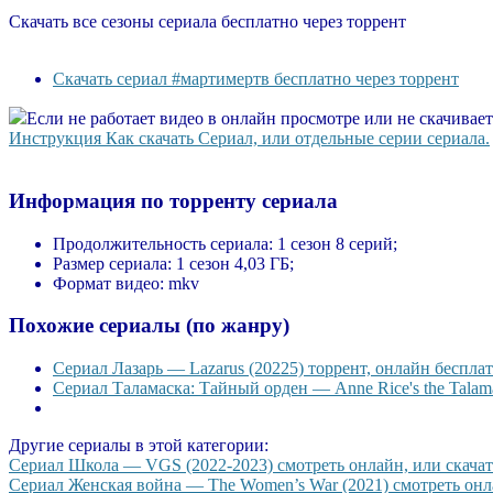
Скачать все сезоны сериала бесплатно через торрент
Скачать сериал #мартимертв бесплатно через торрент
Если не работает видео в онлайн просмотре или не скачивае
Инструкция Как скачать Сериал, или отдельные серии сериала.
Информация по торренту сериала
Продолжительность сериала:
1 сезон 8 серий;
Размер сериала:
1 сезон 4,03 ГБ;
Формат видео:
mkv
Похожие сериалы (по жанру)
Сериал Лазарь — Lazarus (20225) торрент, онлайн бесплат
Сериал Таламаска: Тайный орден — Anne Rice's the Talama
Другие сериалы в этой категории:
Сериал Школа — VGS (2022-2023) смотреть онлайн, или скачать
Сериал Женская война — The Women’s War (2021) смотреть онла