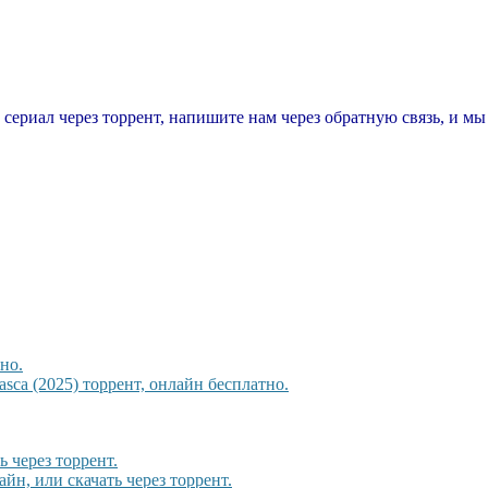
т сериал через торрент, напишите нам через обратную связь, и м
но.
sca (2025) торрент, онлайн бесплатно.
 через торрент.
йн, или скачать через торрент.