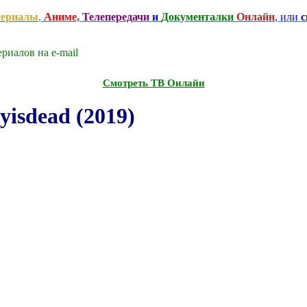
сериалы
,
Аниме,
Телепередачи
и
Документалки
Онлайн
, или
с
риалов на e-mаil
Смотреть ТВ Онлайн
isdead (2019)