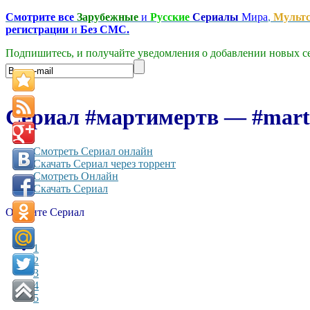
Смотрите все
Зарубежные
и
Русские
Сериалы
Мира
,
Мульт
регистрации
и
Без СМС.
Подпишитесь, и получайте уведомления о добавлении новых се
Сериал #мартимертв — #marty
Смотреть Сериал онлайн
Скачать Сериал через торрент
Смотреть Онлайн
Скачать Сериал
Оцените Сериал
1
2
3
4
5