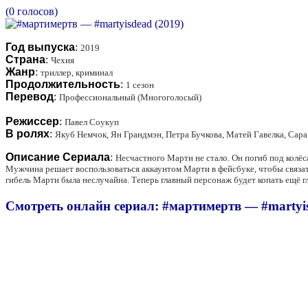
(0 голосов)
Год выпуска
:
2019
Страна
:
Чехия
Жанр
:
триллер, криминал
Продолжительность
:
1 сезон
Перевод
:
Профессиональный (Многоголосый)
Режиссер
:
Павел Соукуп
В ролях
:
Якуб Немчок, Ян Грандмэн, Петра Бучкова, Матей Гавелка, Сар
Описание Сериала
:
Несчастного Марти не стало. Он погиб под колёс
Мужчина решает воспользоваться аккаунтом Марти в фейсбуке, чтобы связат
гибель Марти была неслучайна. Теперь главный персонаж будет копать ещё г
Смотреть онлайн сериал: #мартимертв — #martyis