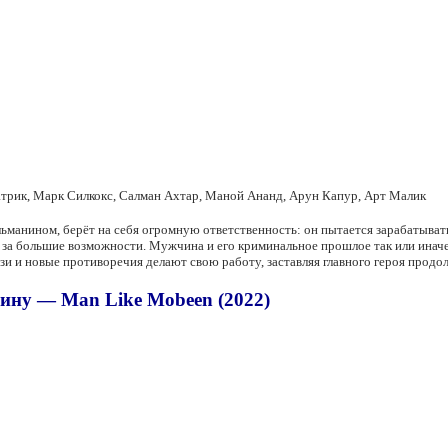
атрик, Марк Силкокс, Салман Ахтар, Маной Ананд, Арун Капур, Арт Малик
ьманином, берёт на себя огромную ответственность: он пытается зарабатывать
, за большие возможности. Мужчина и его криминальное прошлое так или иначе
зи и новые противоречия делают свою работу, заставляя главного героя продол
ину — Man Like Mobeen (2022)