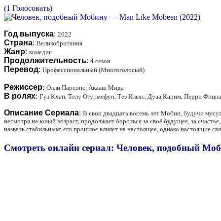
(1 Голосовать)
Год выпуска
:
2022
Страна
:
Великобритания
Жанр
:
комедия
Продолжительность
:
4 сезон
Перевод
:
Профессиональный (Многоголосый)
Режиссер
:
Олли Парсонс, Акааш Мида
В ролях
:
Гуз Кхан, Толу Огунмефун, Тез Ильяс, Дуаа Карим, Перри Фицп
Описание Сериала
:
В свои двадцать восемь лет Мобин, будучи мусул
несмотря на юный возраст, продолжает бороться за своё будущее, за счастье
назвать стабильным: его прошлое влияет на настоящее, однако настоящие свя
Смотреть онлайн сериал: Человек, подобный Моб