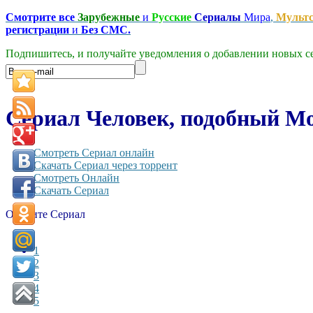
Смотрите все
Зарубежные
и
Русские
Сериалы
Мира
,
Мульт
регистрации
и
Без СМС.
Подпишитесь, и получайте уведомления о добавлении новых се
Сериал Человек, подобный Мо
Смотреть Сериал онлайн
Скачать Сериал через торрент
Смотреть Онлайн
Скачать Сериал
Оцените Сериал
1
2
3
4
5