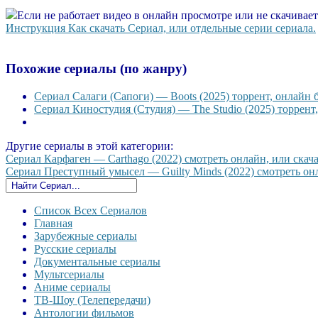
Если не работает видео в онлайн просмотре или не скачивае
Инструкция Как скачать Сериал, или отдельные серии сериала.
Похожие сериалы (по жанру)
Сериал Салаги (Сапоги) — Boots (2025) торрент, онлайн 
Сериал Киностудия (Студия) — The Studio (2025) торрент
Другие сериалы в этой категории:
Сериал Карфаген — Carthago (2022) смотреть онлайн, или скача
Сериал Преступный умысел — Guilty Minds (2022) смотреть онла
Список Всех Сериалов
Главная
Зарубежные сериалы
Русские сериалы
Документальные сериалы
Мультсериалы
Аниме сериалы
ТВ-Шоу (Телепередачи)
Антологии фильмов