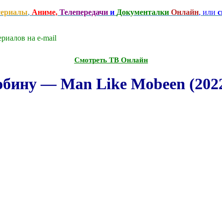
сериалы
,
Аниме,
Телепередачи
и
Документалки
Онлайн
, или
с
риалов на e-mаil
Смотреть ТВ Онлайн
бину — Man Like Mobeen (202