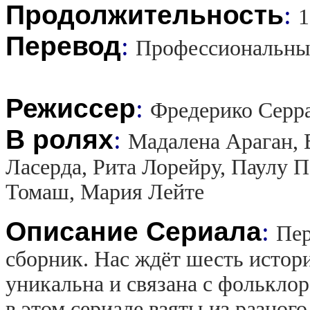
Продолжительность
:
1
Перевод
:
Профессиональны
Режиссер
:
Фредерико Серр
В ролях
:
Мадалена Араган, 
Ласерда, Рита Лорейру, Паулу 
Томаш, Мария Лейте
Описание Сериала
:
Пер
сборник. Нас ждёт шесть истор
уникальна и связана с фолькло
в этом сериале взяты из разног