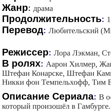
Жанр
:
драма
Продолжительность
:
1
Перевод
:
Любительский (М
Режиссер
:
Лора Лэкман, С
В ролях
:
Аарон Хилмер, Жан
Штефан Конарске, Штефан Кам
Никки фон Темпельхофф, Тим 
Описание Сериала
:
В о
который произошёл в Гамбурге