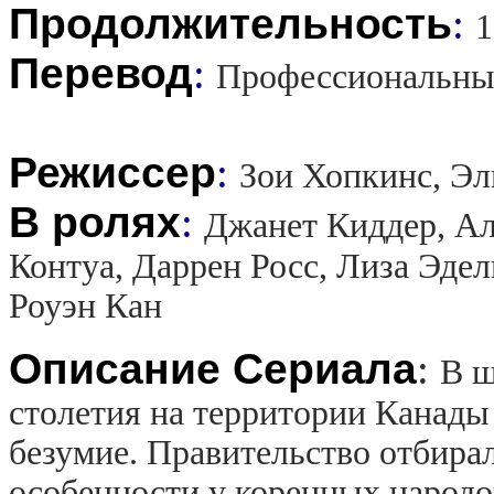
Продолжительность
:
1
Перевод
:
Профессиональны
Режиссер
:
Зои Хопкинс, Э
В ролях
:
Джанет Киддер, Ал
Контуа, Даррен Росс, Лиза Эде
Роуэн Кан
Описание Сериала
:
В ш
столетия на территории Канад
безумие. Правительство отбирал
особенности у коренных народо