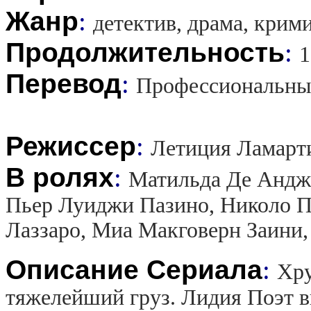
Жанр
:
детектив, драма, крим
Продолжительность
:
1
Перевод
:
Профессиональны
Режиссер
:
Летиция Ламарти
В ролях
:
Матильда Де Андже
Пьер Луиджи Пазино, Николо П
Лаззаро, Миа Макговерн Заини,
Описание Сериала
:
Хру
тяжелейший груз. Лидия Поэт в