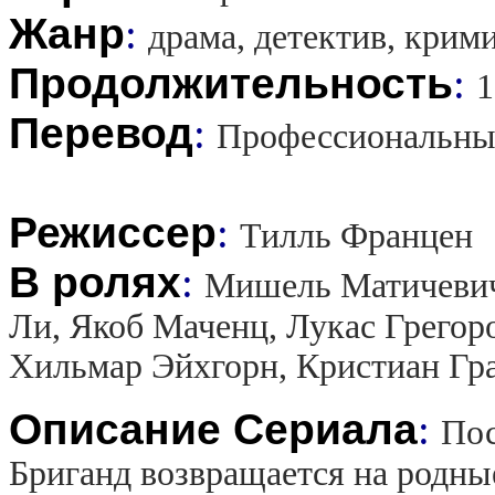
Жанр
:
драма, детектив, крим
Продолжительность
:
1
Перевод
:
Профессиональны
Режиссер
:
Тилль Францен
В ролях
:
Мишель Матичевич
Ли, Якоб Маченц, Лукас Грегор
Хильмар Эйхгорн, Кристиан Гр
Описание Сериала
:
Пос
Бриганд возвращается на родные