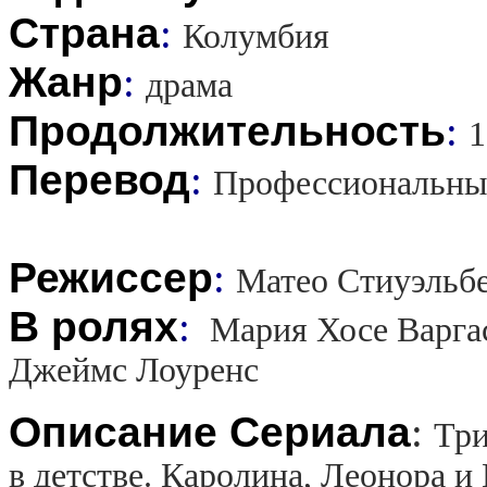
Страна
:
Колумбия
Жанр
:
драма
Продолжительность
:
1
Перевод
:
Профессиональны
Режиссер
:
Матео Стиуэльб
В ролях
:
Мария Хосе Варгас
Джеймс Лоуренс
Описание Сериала
:
Три
в детстве. Каролина, Леонора и