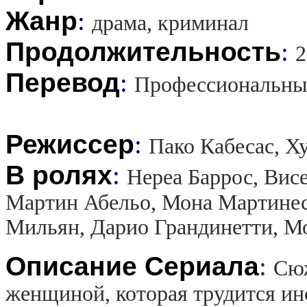
Жанр
:
драма, криминал
Продолжительность
:
2
Перевод
:
Профессиональны
Режиссер
:
Пако Кабесас, Х
В ролях
:
Нереа Баррос, Вис
Мартин Абельо, Мона Мартинес
Мильян, Дарио Грандинетти, М
Описание Сериала
:
Сюж
женщиной, которая трудится ин